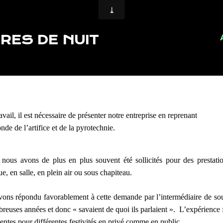
RES DE NUIT
ail, il est nécessaire de présenter notre entreprise en reprenant
de de l’artifice et de la pyrotechnie.
, nous avons de plus en plus souvent été sollicités pour des prestati
ue, en salle, en plein air ou sous chapiteau.
 avons répondu favorablement à cette demande par l’intermédiaire de so
breuses années et donc « savaient de quoi ils parlaient ». L’expérience 
entes pour différentes festivités en privé comme en public.