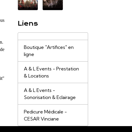
ous
Liens
on.
Boutique "Artifices" en
 de
ligne
A & L Events - Prestation
& Locations
it"
A & L Events -
Sonorisation & Eclairage
Pedicure Médicale -
CESAR Vinciane