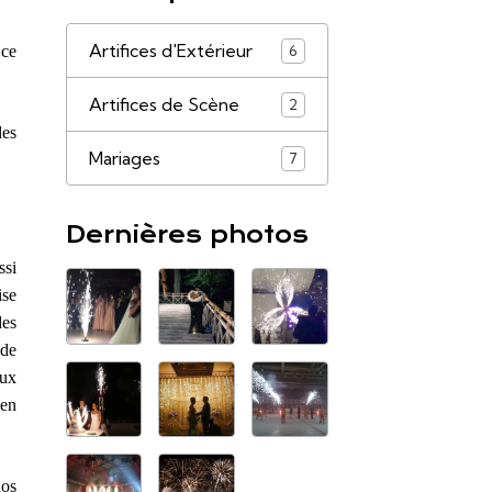
Artifices d'Extérieur
6
 ce
Artifices de Scène
2
des
Mariages
7
Dernières photos
ssi
ise
des
 de
aux
 en
nos